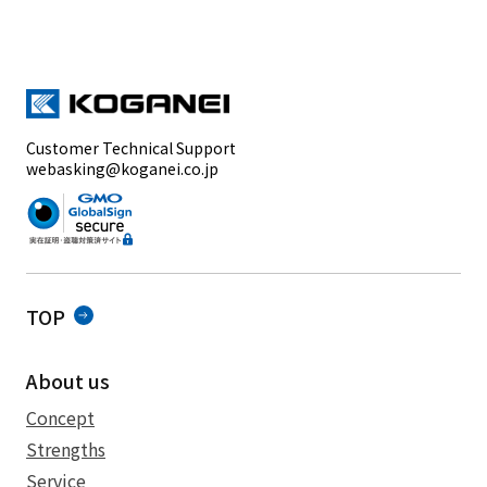
Customer Technical Support
webasking@koganei.co.jp
TOP
About us
Concept
Strengths
Service