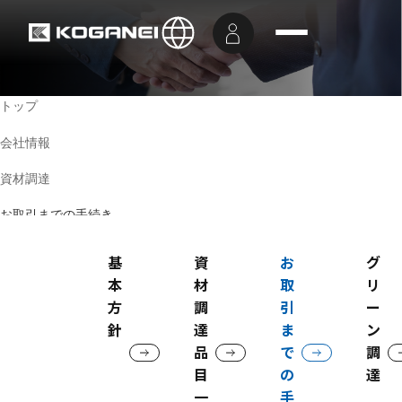
トップ
会社情報
資材調達
お取引までの手続き
資材調達
お取引までの手続き
基
資
お
グ
本
材
取
リ
方
調
引
ー
針
達
ま
ン
品
で
調
目
の
達
一
手