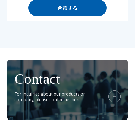
合意する
Contact
For inquiries about our products or
company, please contact us here.